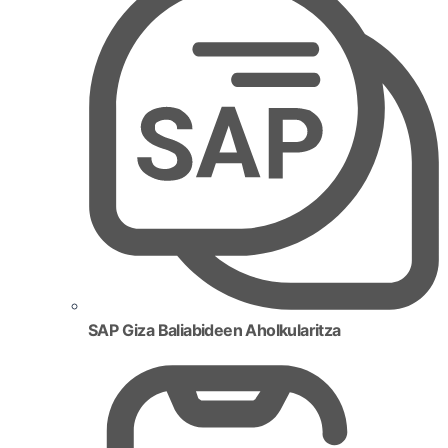
SAP Giza Baliabideen Aholkularitza