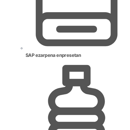
SAP ezarpena enpresetan