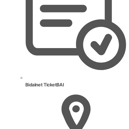
Bidalnet TicketBAI