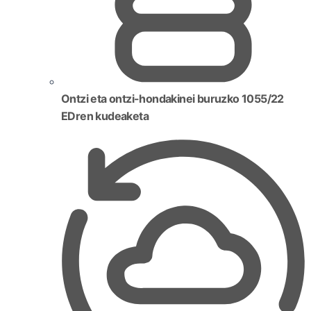
Ontzi eta ontzi-hondakinei buruzko 1055/22
EDren kudeaketa