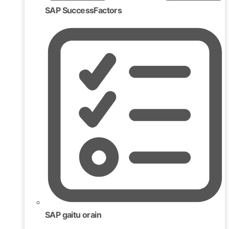
SAP SuccessFactors
SAP gaitu orain