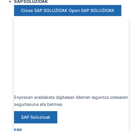
SAP SOLUZIOAK
Close SAP SOLUZIOAK
Open SAP SOLUZIOAK
Enpresen eraldaketa digitalean liderren laguntza izatearen
segurtasuna eta bermea.
SAP Soluzioak
ERP