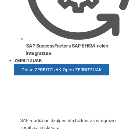
SAP SuccessFactors SAP EHSM-rekin
integratzea
ZERBITZUAK
Close ZERBITZUAK
Open ZERBITZUAK
SAP moduluen itzulpen eta hizkuntza integrazio
zerbitzua euskerara