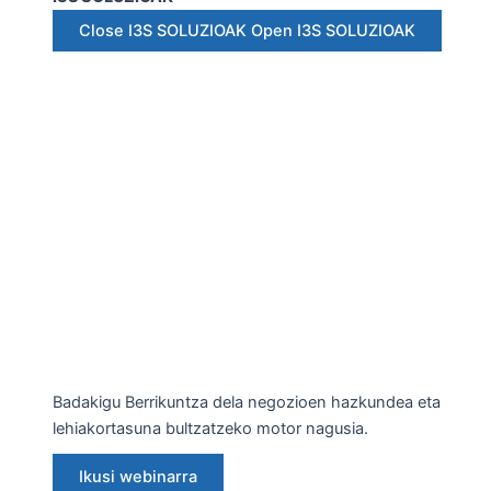
Close I3S SOLUZIOAK
Open I3S SOLUZIOAK
Badakigu Berrikuntza dela negozioen hazkundea eta
lehiakortasuna bultzatzeko motor nagusia.
Ikusi webinarra