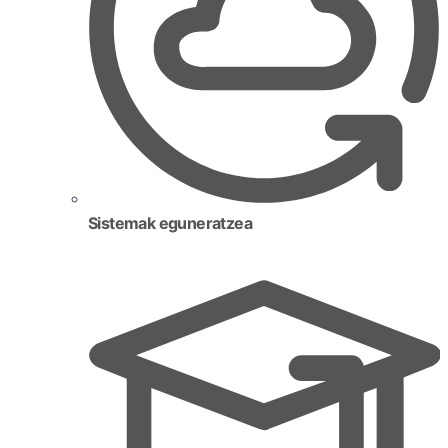
Sistemak eguneratzea