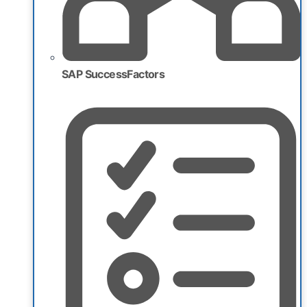
SAP SuccessFactors