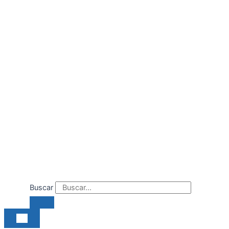
Ir
al
contenido
Buscar