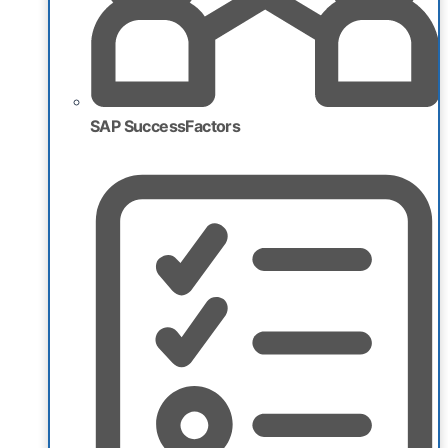
SAP SuccessFactors