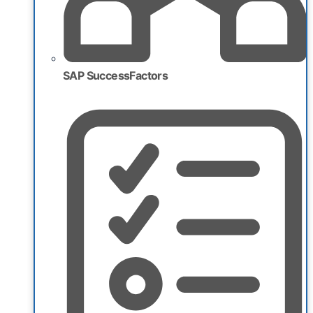
SAP SuccessFactors