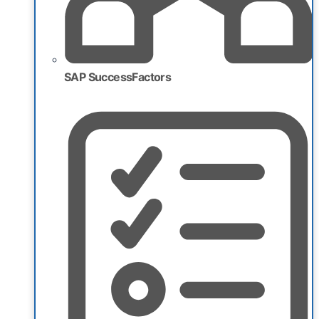
SAP SuccessFactors