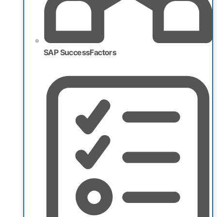
SAP SuccessFactors