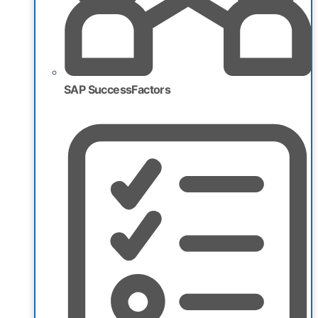
SAP SuccessFactors