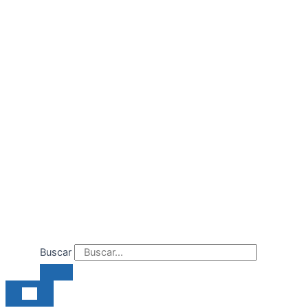
Ir
al
contenido
Buscar