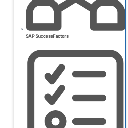
SAP SuccessFactors