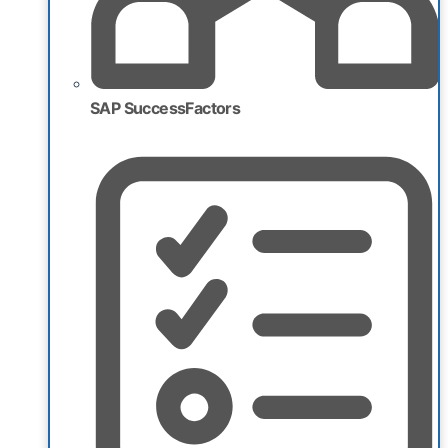
SAP SuccessFactors