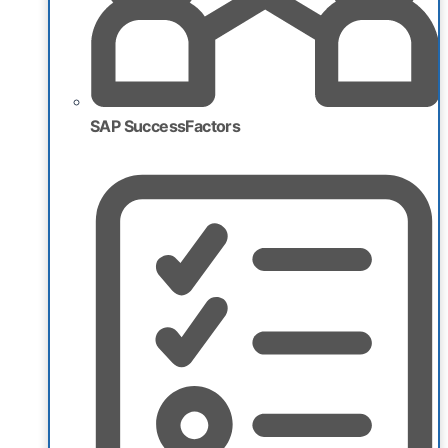
SAP SuccessFactors