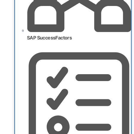
SAP SuccessFactors