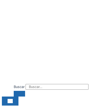
Ir
al
contenido
Buscar