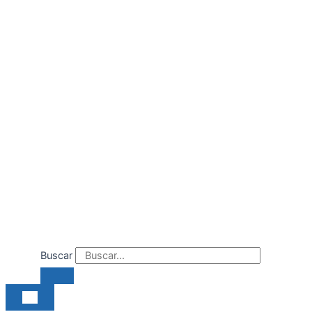
Ir
al
contenido
Buscar