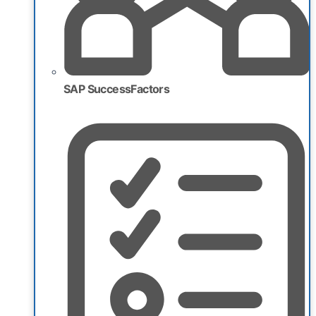
SAP SuccessFactors